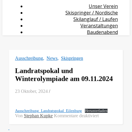
Unser Verein
Skispringer / Nordische
Skilanglauf / Laufen
Veranstaltungen
Baudenabend
Ausschreibung
,
News
,
Skispringen
Landratspokal und
Winterolympiade am 09.11.2024
23 Oktober, 2024
/
Ausschreibung_Landratspokal_Eilenburg
Herunterladen
für
Von
Stephan Kupke
Kommentare deaktiviert
Landratspokal
und
Winterolympiade