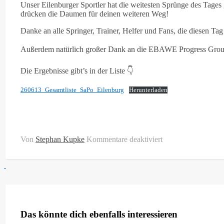
Unser Eilenburger Sportler hat die weitesten Sprünge des Tages 
drücken die Daumen für deinen weiteren Weg!
Danke an alle Springer, Trainer, Helfer und Fans, die diesen Ta
Außerdem natürlich großer Dank an die EBAWE Progress Group 
Die Ergebnisse gibt’s in der Liste 👇
260613_Gesamtliste_SaPo_Eilenburg
Herunterladen
für
Von
Stephan Kupke
Kommentare deaktiviert
3.
EBAWE-
Pokal,
Sachsenpokal
und
Sparkassen
Kreis-
Kinder-
Das könnte dich ebenfalls interessieren
und