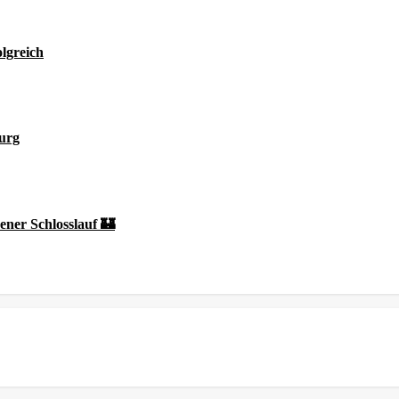
olgreich
burg
sener Schlosslauf 🏰