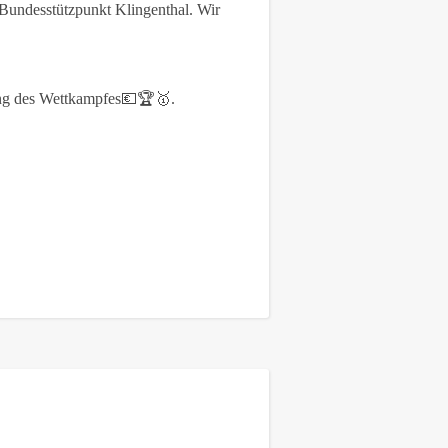
m Bundesstützpunkt Klingenthal. Wir
ung des Wettkampfes💶🏆🥇.